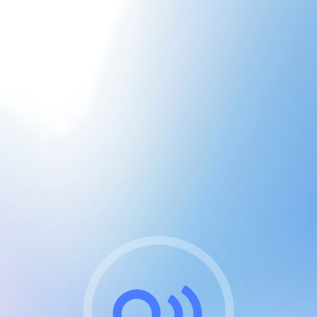
CGU & cookies
J'accepte les CGUs
et les cookies essentiels
Pour naviguer sur notre site, vous devez lire et
respecter nos
Conditions Générales d'Utilisation
.
Nous utilisons des cookies et technologies analogues
requises pour l'affichage et les performances de
certaines publicités. Notez qu'en nous soutenant avec
un compte Premium cela vous évitera toute publicité
sur nos services et activera des fonctionnalités
exclusives !