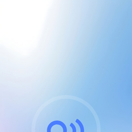
CGU & cookies
J'accepte les CGUs
et les cookies essentiels
Pour naviguer sur notre site, vous devez lire et
respecter nos
Conditions Générales d'Utilisation
.
Nous utilisons des cookies et technologies analogues
requises pour l'affichage et les performances de
certaines publicités. Notez qu'en nous soutenant avec
un compte Premium cela vous évitera toute publicité
sur nos services et activera des fonctionnalités
exclusives !