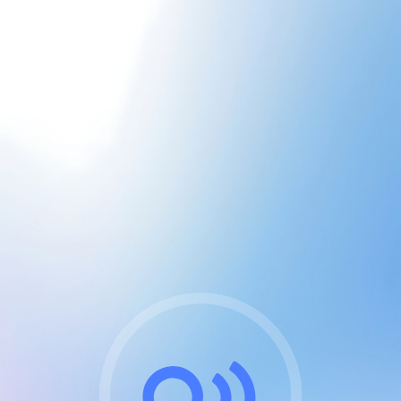
CGU & cookies
J'accepte les CGUs
et les cookies essentiels
Pour naviguer sur notre site, vous devez lire et
respecter nos
Conditions Générales d'Utilisation
.
Nous utilisons des cookies et technologies analogues
requises pour l'affichage et les performances de
certaines publicités. Notez qu'en nous soutenant avec
un compte Premium cela vous évitera toute publicité
sur nos services et activera des fonctionnalités
exclusives !