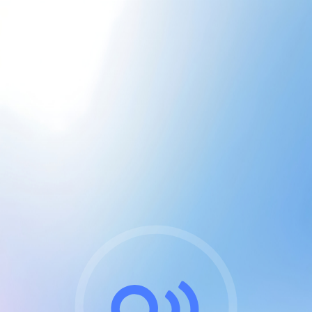
CGU & cookies
J'accepte les CGUs
et les cookies essentiels
Pour naviguer sur notre site, vous devez lire et
respecter nos
Conditions Générales d'Utilisation
.
Nous utilisons des cookies et technologies analogues
requises pour l'affichage et les performances de
certaines publicités. Notez qu'en nous soutenant avec
un compte Premium cela vous évitera toute publicité
sur nos services et activera des fonctionnalités
exclusives !