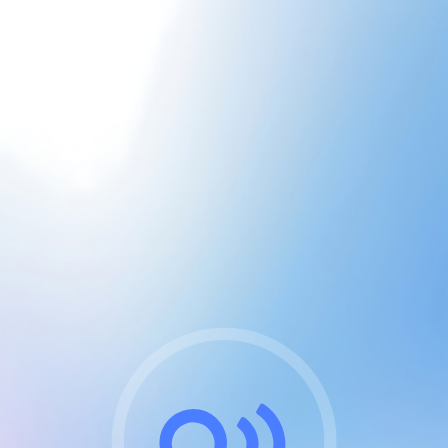
CGU & cookies
J'accepte les CGUs
et les cookies essentiels
Pour naviguer sur notre site, vous devez lire et
respecter nos
Conditions Générales d'Utilisation
.
Nous utilisons des cookies et technologies analogues
requises pour l'affichage et les performances de
certaines publicités. Notez qu'en nous soutenant avec
un compte Premium cela vous évitera toute publicité
sur nos services et activera des fonctionnalités
exclusives !