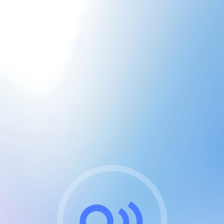
CGU & cookies
J'accepte les CGUs
et les cookies essentiels
Pour naviguer sur notre site, vous devez lire et
respecter nos
Conditions Générales d'Utilisation
.
Nous utilisons des cookies et technologies analogues
requises pour l'affichage et les performances de
certaines publicités. Notez qu'en nous soutenant avec
un compte Premium cela vous évitera toute publicité
sur nos services et activera des fonctionnalités
exclusives !