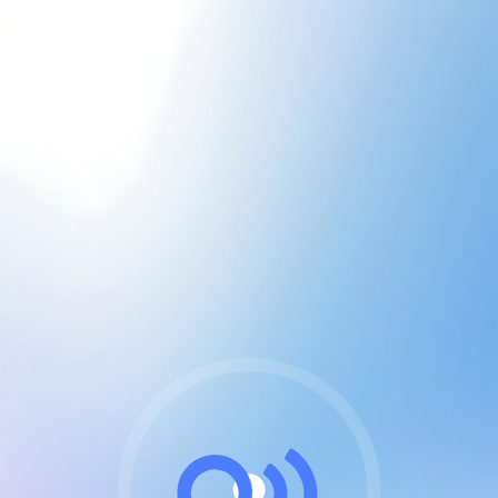
CGU & cookies
J'accepte les CGUs
et les cookies essentiels
Pour naviguer sur notre site, vous devez lire et
respecter nos
Conditions Générales d'Utilisation
.
Nous utilisons des cookies et technologies analogues
requises pour l'affichage et les performances de
certaines publicités. Notez qu'en nous soutenant avec
un compte Premium cela vous évitera toute publicité
sur nos services et activera des fonctionnalités
exclusives !