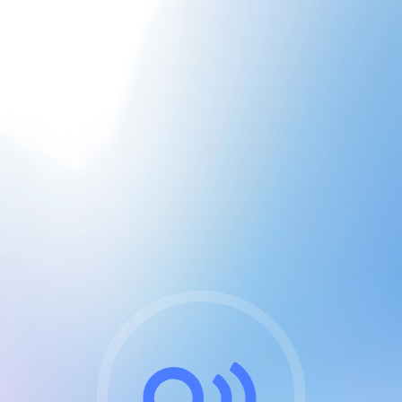
CGU & cookies
J'accepte les CGUs
et les cookies essentiels
Pour naviguer sur notre site, vous devez lire et
respecter nos
Conditions Générales d'Utilisation
.
Nous utilisons des cookies et technologies analogues
requises pour l'affichage et les performances de
certaines publicités. Notez qu'en nous soutenant avec
un compte Premium cela vous évitera toute publicité
sur nos services et activera des fonctionnalités
exclusives !