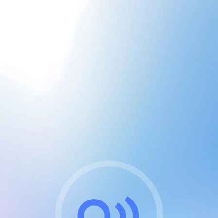
CGU & cookies
J'accepte les CGUs
et les cookies essentiels
Pour naviguer sur notre site, vous devez lire et
respecter nos
Conditions Générales d'Utilisation
.
Nous utilisons des cookies et technologies analogues
requises pour l'affichage et les performances de
certaines publicités. Notez qu'en nous soutenant avec
un compte Premium cela vous évitera toute publicité
sur nos services et activera des fonctionnalités
exclusives !