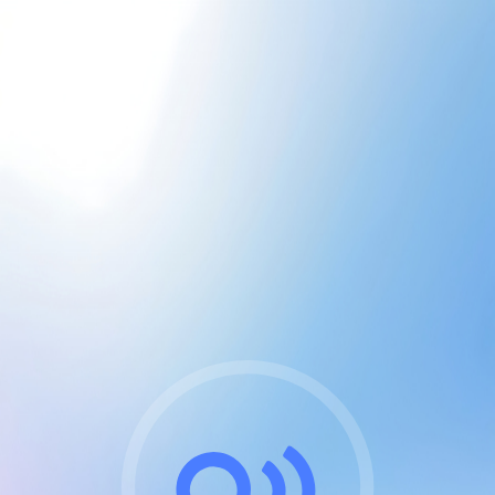
CGU & cookies
J'accepte les CGUs
et les cookies essentiels
Pour naviguer sur notre site, vous devez lire et
respecter nos
Conditions Générales d'Utilisation
.
Nous utilisons des cookies et technologies analogues
requises pour l'affichage et les performances de
certaines publicités. Notez qu'en nous soutenant avec
un compte Premium cela vous évitera toute publicité
sur nos services et activera des fonctionnalités
exclusives !