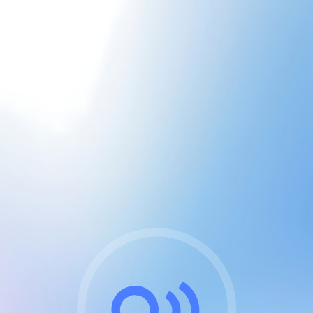
CGU & cookies
J'accepte les CGUs
et les cookies essentiels
Pour naviguer sur notre site, vous devez lire et
respecter nos
Conditions Générales d'Utilisation
.
Nous utilisons des cookies et technologies analogues
requises pour l'affichage et les performances de
certaines publicités. Notez qu'en nous soutenant avec
un compte Premium cela vous évitera toute publicité
sur nos services et activera des fonctionnalités
exclusives !