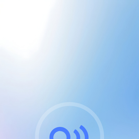
CGU & cookies
J'accepte les CGUs
et les cookies essentiels
Pour naviguer sur notre site, vous devez lire et
respecter nos
Conditions Générales d'Utilisation
.
Nous utilisons des cookies et technologies analogues
requises pour l'affichage et les performances de
certaines publicités. Notez qu'en nous soutenant avec
un compte Premium cela vous évitera toute publicité
sur nos services et activera des fonctionnalités
exclusives !