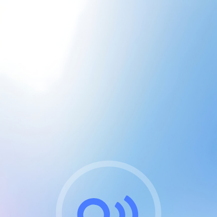
CGU & cookies
J'accepte les CGUs
et les cookies essentiels
Pour naviguer sur notre site, vous devez lire et
respecter nos
Conditions Générales d'Utilisation
.
Nous utilisons des cookies et technologies analogues
requises pour l'affichage et les performances de
certaines publicités. Notez qu'en nous soutenant avec
un compte Premium cela vous évitera toute publicité
sur nos services et activera des fonctionnalités
exclusives !