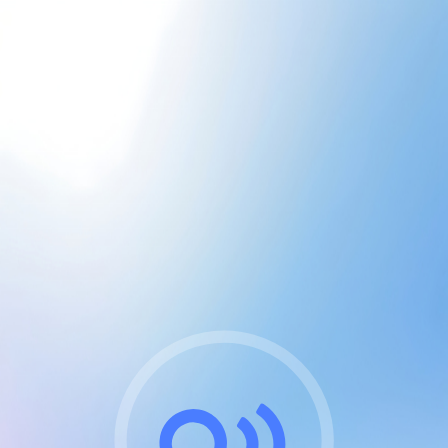
CGU & cookies
J'accepte les CGUs
et les cookies essentiels
Pour naviguer sur notre site, vous devez lire et
respecter nos
Conditions Générales d'Utilisation
.
Nous utilisons des cookies et technologies analogues
requises pour l'affichage et les performances de
certaines publicités. Notez qu'en nous soutenant avec
un compte Premium cela vous évitera toute publicité
sur nos services et activera des fonctionnalités
exclusives !