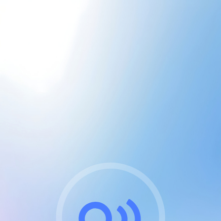
CGU & cookies
J'accepte les CGUs
et les cookies essentiels
Pour naviguer sur notre site, vous devez lire et
respecter nos
Conditions Générales d'Utilisation
.
Nous utilisons des cookies et technologies analogues
requises pour l'affichage et les performances de
certaines publicités. Notez qu'en nous soutenant avec
un compte Premium cela vous évitera toute publicité
sur nos services et activera des fonctionnalités
exclusives !