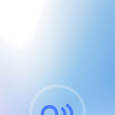
CGU & cookies
J'accepte les CGUs
et les cookies essentiels
Pour naviguer sur notre site, vous devez lire et
respecter nos
Conditions Générales d'Utilisation
.
Nous utilisons des cookies et technologies analogues
requises pour l'affichage et les performances de
certaines publicités. Notez qu'en nous soutenant avec
un compte Premium cela vous évitera toute publicité
sur nos services et activera des fonctionnalités
exclusives !