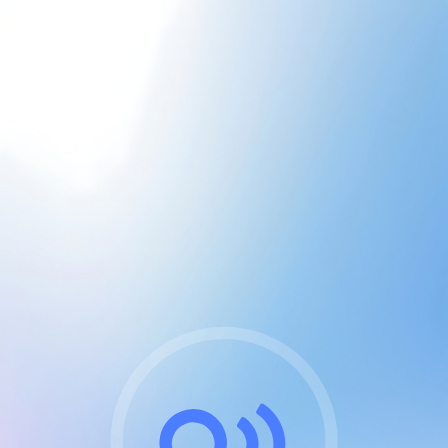
CGU & cookies
J'accepte les CGUs
et les cookies essentiels
Pour naviguer sur notre site, vous devez lire et
respecter nos
Conditions Générales d'Utilisation
.
Nous utilisons des cookies et technologies analogues
requises pour l'affichage et les performances de
certaines publicités. Notez qu'en nous soutenant avec
un compte Premium cela vous évitera toute publicité
sur nos services et activera des fonctionnalités
exclusives !