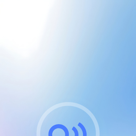
CGU & cookies
J'accepte les CGUs
et les cookies essentiels
Pour naviguer sur notre site, vous devez lire et
respecter nos
Conditions Générales d'Utilisation
.
Nous utilisons des cookies et technologies analogues
requises pour l'affichage et les performances de
certaines publicités. Notez qu'en nous soutenant avec
un compte Premium cela vous évitera toute publicité
sur nos services et activera des fonctionnalités
exclusives !