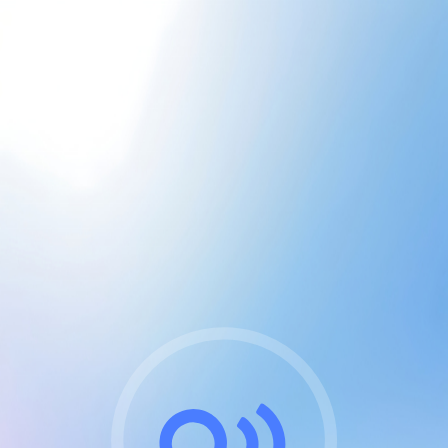
CGU & cookies
J'accepte les CGUs
et les cookies essentiels
Pour naviguer sur notre site, vous devez lire et
respecter nos
Conditions Générales d'Utilisation
.
Nous utilisons des cookies et technologies analogues
requises pour l'affichage et les performances de
certaines publicités. Notez qu'en nous soutenant avec
un compte Premium cela vous évitera toute publicité
sur nos services et activera des fonctionnalités
exclusives !