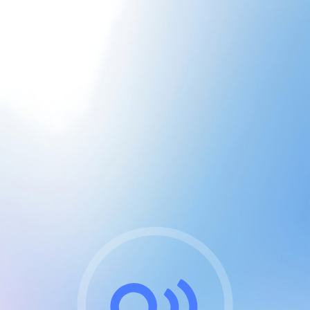
CGU & cookies
J'accepte les CGUs
et les cookies essentiels
Pour naviguer sur notre site, vous devez lire et
respecter nos
Conditions Générales d'Utilisation
.
Nous utilisons des cookies et technologies analogues
requises pour l'affichage et les performances de
certaines publicités. Notez qu'en nous soutenant avec
un compte Premium cela vous évitera toute publicité
sur nos services et activera des fonctionnalités
exclusives !