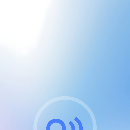
CGU & cookies
J'accepte les CGUs
et les cookies essentiels
Pour naviguer sur notre site, vous devez lire et
respecter nos
Conditions Générales d'Utilisation
.
Nous utilisons des cookies et technologies analogues
requises pour l'affichage et les performances de
certaines publicités. Notez qu'en nous soutenant avec
un compte Premium cela vous évitera toute publicité
sur nos services et activera des fonctionnalités
exclusives !