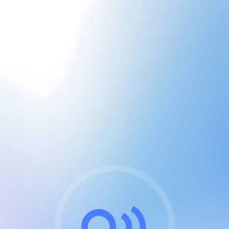
CGU & cookies
J'accepte les CGUs
et les cookies essentiels
Pour naviguer sur notre site, vous devez lire et
respecter nos
Conditions Générales d'Utilisation
.
Nous utilisons des cookies et technologies analogues
requises pour l'affichage et les performances de
certaines publicités. Notez qu'en nous soutenant avec
un compte Premium cela vous évitera toute publicité
sur nos services et activera des fonctionnalités
exclusives !