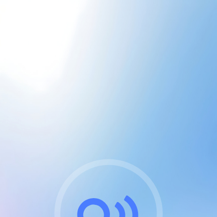
CGU & cookies
J'accepte les CGUs
et les cookies essentiels
Pour naviguer sur notre site, vous devez lire et
respecter nos
Conditions Générales d'Utilisation
.
Nous utilisons des cookies et technologies analogues
requises pour l'affichage et les performances de
certaines publicités. Notez qu'en nous soutenant avec
un compte Premium cela vous évitera toute publicité
sur nos services et activera des fonctionnalités
exclusives !