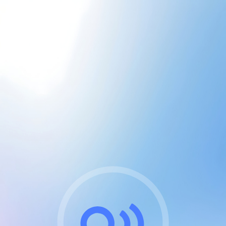
CGU & cookies
J'accepte les CGUs
et les cookies essentiels
Pour naviguer sur notre site, vous devez lire et
respecter nos
Conditions Générales d'Utilisation
.
Nous utilisons des cookies et technologies analogues
requises pour l'affichage et les performances de
certaines publicités. Notez qu'en nous soutenant avec
un compte Premium cela vous évitera toute publicité
sur nos services et activera des fonctionnalités
exclusives !