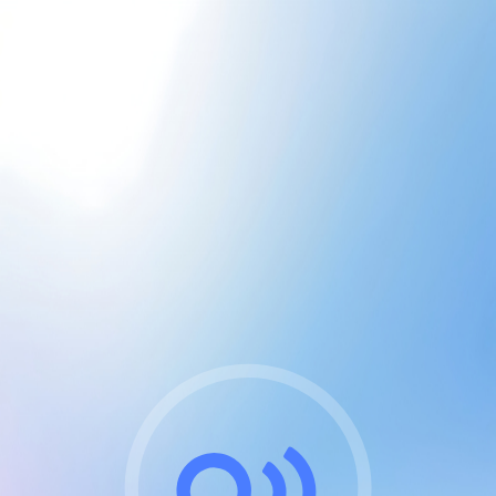
CGU & cookies
J'accepte les CGUs
et les cookies essentiels
Pour naviguer sur notre site, vous devez lire et
respecter nos
Conditions Générales d'Utilisation
.
Nous utilisons des cookies et technologies analogues
requises pour l'affichage et les performances de
certaines publicités. Notez qu'en nous soutenant avec
un compte Premium cela vous évitera toute publicité
sur nos services et activera des fonctionnalités
exclusives !