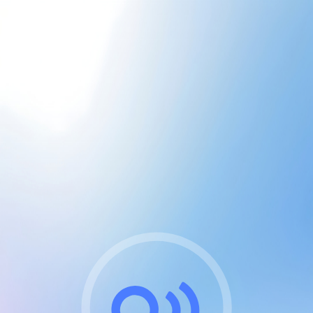
CGU & cookies
J'accepte les CGUs
et les cookies essentiels
Pour naviguer sur notre site, vous devez lire et
respecter nos
Conditions Générales d'Utilisation
.
Nous utilisons des cookies et technologies analogues
requises pour l'affichage et les performances de
certaines publicités. Notez qu'en nous soutenant avec
un compte Premium cela vous évitera toute publicité
sur nos services et activera des fonctionnalités
exclusives !