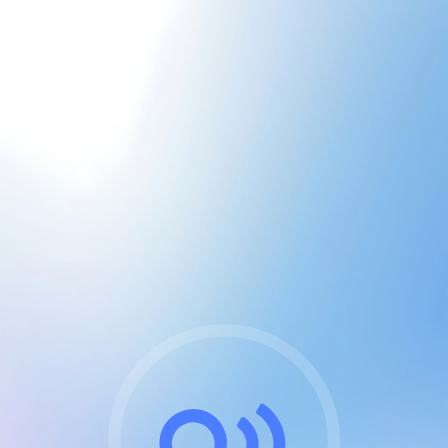
CGU & cookies
J'accepte les CGUs
et les cookies essentiels
Pour naviguer sur notre site, vous devez lire et
respecter nos
Conditions Générales d'Utilisation
.
Nous utilisons des cookies et technologies analogues
requises pour l'affichage et les performances de
certaines publicités. Notez qu'en nous soutenant avec
un compte Premium cela vous évitera toute publicité
sur nos services et activera des fonctionnalités
exclusives !