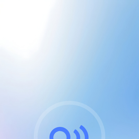
CGU & cookies
J'accepte les CGUs
et les cookies essentiels
Pour naviguer sur notre site, vous devez lire et
respecter nos
Conditions Générales d'Utilisation
.
Nous utilisons des cookies et technologies analogues
requises pour l'affichage et les performances de
certaines publicités. Notez qu'en nous soutenant avec
un compte Premium cela vous évitera toute publicité
sur nos services et activera des fonctionnalités
exclusives !