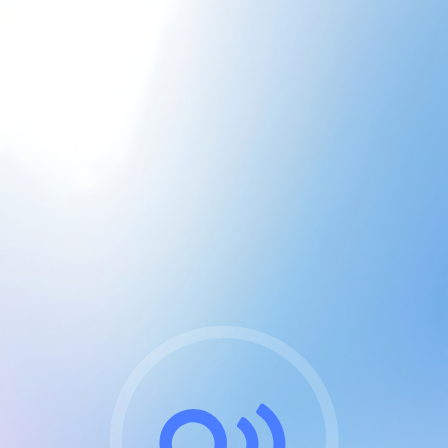
CGU & cookies
J'accepte les CGUs
et les cookies essentiels
Pour naviguer sur notre site, vous devez lire et
respecter nos
Conditions Générales d'Utilisation
.
Nous utilisons des cookies et technologies analogues
requises pour l'affichage et les performances de
certaines publicités. Notez qu'en nous soutenant avec
un compte Premium cela vous évitera toute publicité
sur nos services et activera des fonctionnalités
exclusives !