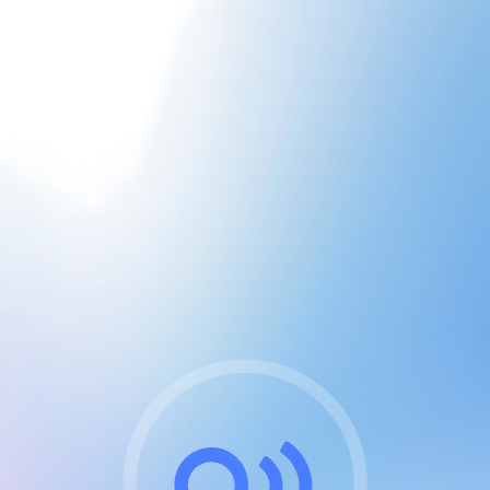
CGU & cookies
J'accepte les CGUs
et les cookies essentiels
Pour naviguer sur notre site, vous devez lire et
respecter nos
Conditions Générales d'Utilisation
.
Nous utilisons des cookies et technologies analogues
requises pour l'affichage et les performances de
certaines publicités. Notez qu'en nous soutenant avec
un compte Premium cela vous évitera toute publicité
sur nos services et activera des fonctionnalités
exclusives !