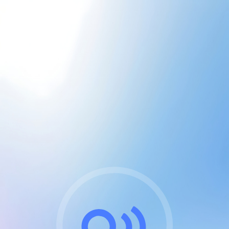
CGU & cookies
J'accepte les CGUs
et les cookies essentiels
Pour naviguer sur notre site, vous devez lire et
respecter nos
Conditions Générales d'Utilisation
.
Nous utilisons des cookies et technologies analogues
requises pour l'affichage et les performances de
certaines publicités. Notez qu'en nous soutenant avec
un compte Premium cela vous évitera toute publicité
sur nos services et activera des fonctionnalités
exclusives !