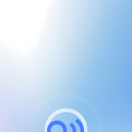
CGU & cookies
J'accepte les CGUs
et les cookies essentiels
Pour naviguer sur notre site, vous devez lire et
respecter nos
Conditions Générales d'Utilisation
.
Nous utilisons des cookies et technologies analogues
requises pour l'affichage et les performances de
certaines publicités. Notez qu'en nous soutenant avec
un compte Premium cela vous évitera toute publicité
sur nos services et activera des fonctionnalités
exclusives !