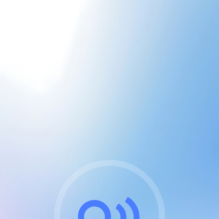
CGU & cookies
J'accepte les CGUs
et les cookies essentiels
Pour naviguer sur notre site, vous devez lire et
respecter nos
Conditions Générales d'Utilisation
.
Nous utilisons des cookies et technologies analogues
requises pour l'affichage et les performances de
certaines publicités. Notez qu'en nous soutenant avec
un compte Premium cela vous évitera toute publicité
sur nos services et activera des fonctionnalités
exclusives !