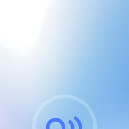
CGU & cookies
J'accepte les CGUs
et les cookies essentiels
Pour naviguer sur notre site, vous devez lire et
respecter nos
Conditions Générales d'Utilisation
.
Nous utilisons des cookies et technologies analogues
requises pour l'affichage et les performances de
certaines publicités. Notez qu'en nous soutenant avec
un compte Premium cela vous évitera toute publicité
sur nos services et activera des fonctionnalités
exclusives !