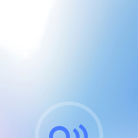
CGU & cookies
J'accepte les CGUs
et les cookies essentiels
Pour naviguer sur notre site, vous devez lire et
respecter nos
Conditions Générales d'Utilisation
.
Nous utilisons des cookies et technologies analogues
requises pour l'affichage et les performances de
certaines publicités. Notez qu'en nous soutenant avec
un compte Premium cela vous évitera toute publicité
sur nos services et activera des fonctionnalités
exclusives !