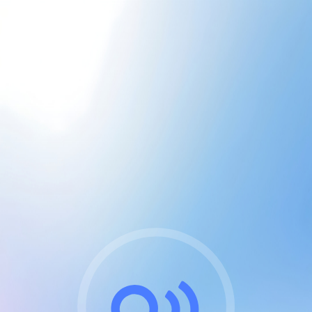
CGU & cookies
J'accepte les CGUs
et les cookies essentiels
Pour naviguer sur notre site, vous devez lire et
respecter nos
Conditions Générales d'Utilisation
.
Nous utilisons des cookies et technologies analogues
requises pour l'affichage et les performances de
certaines publicités. Notez qu'en nous soutenant avec
un compte Premium cela vous évitera toute publicité
sur nos services et activera des fonctionnalités
exclusives !