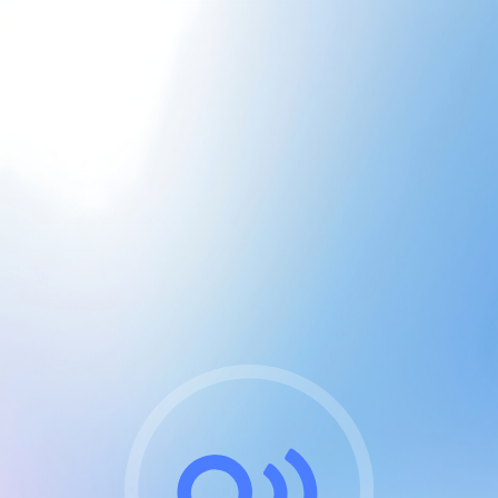
CGU & cookies
J'accepte les CGUs
et les cookies essentiels
Pour naviguer sur notre site, vous devez lire et
respecter nos
Conditions Générales d'Utilisation
.
Nous utilisons des cookies et technologies analogues
requises pour l'affichage et les performances de
certaines publicités. Notez qu'en nous soutenant avec
un compte Premium cela vous évitera toute publicité
sur nos services et activera des fonctionnalités
exclusives !