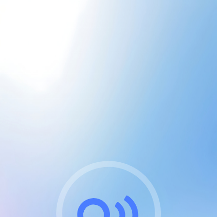
CGU & cookies
J'accepte les CGUs
et les cookies essentiels
Pour naviguer sur notre site, vous devez lire et
respecter nos
Conditions Générales d'Utilisation
.
Nous utilisons des cookies et technologies analogues
requises pour l'affichage et les performances de
certaines publicités. Notez qu'en nous soutenant avec
un compte Premium cela vous évitera toute publicité
sur nos services et activera des fonctionnalités
exclusives !