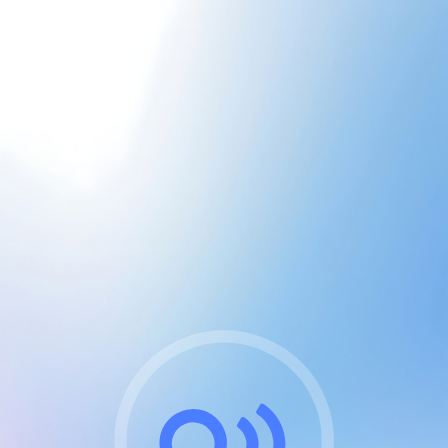
CGU & cookies
J'accepte les CGUs
et les cookies essentiels
Pour naviguer sur notre site, vous devez lire et
respecter nos
Conditions Générales d'Utilisation
.
Nous utilisons des cookies et technologies analogues
requises pour l'affichage et les performances de
certaines publicités. Notez qu'en nous soutenant avec
un compte Premium cela vous évitera toute publicité
sur nos services et activera des fonctionnalités
exclusives !