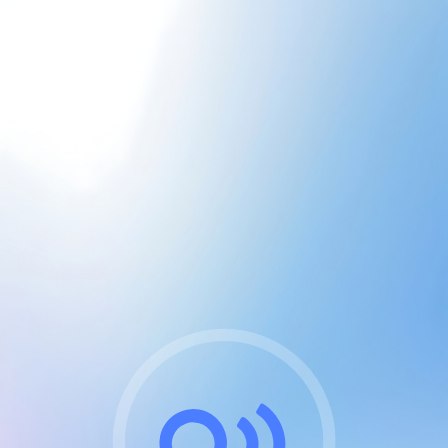
CGU & cookies
J'accepte les CGUs
et les cookies essentiels
Pour naviguer sur notre site, vous devez lire et
respecter nos
Conditions Générales d'Utilisation
.
Nous utilisons des cookies et technologies analogues
requises pour l'affichage et les performances de
certaines publicités. Notez qu'en nous soutenant avec
un compte Premium cela vous évitera toute publicité
sur nos services et activera des fonctionnalités
exclusives !