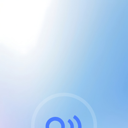
CGU & cookies
J'accepte les CGUs
et les cookies essentiels
Pour naviguer sur notre site, vous devez lire et
respecter nos
Conditions Générales d'Utilisation
.
Nous utilisons des cookies et technologies analogues
requises pour l'affichage et les performances de
certaines publicités. Notez qu'en nous soutenant avec
un compte Premium cela vous évitera toute publicité
sur nos services et activera des fonctionnalités
exclusives !