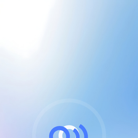
CGU & cookies
J'accepte les CGUs
et les cookies essentiels
Pour naviguer sur notre site, vous devez lire et
respecter nos
Conditions Générales d'Utilisation
.
Nous utilisons des cookies et technologies analogues
requises pour l'affichage et les performances de
certaines publicités. Notez qu'en nous soutenant avec
un compte Premium cela vous évitera toute publicité
sur nos services et activera des fonctionnalités
exclusives !