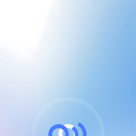
CGU & cookies
J'accepte les CGUs
et les cookies essentiels
Pour naviguer sur notre site, vous devez lire et
respecter nos
Conditions Générales d'Utilisation
.
Nous utilisons des cookies et technologies analogues
requises pour l'affichage et les performances de
certaines publicités. Notez qu'en nous soutenant avec
un compte Premium cela vous évitera toute publicité
sur nos services et activera des fonctionnalités
exclusives !