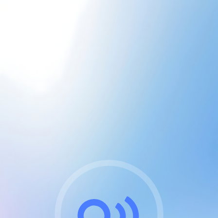
CGU & cookies
J'accepte les CGUs
et les cookies essentiels
Pour naviguer sur notre site, vous devez lire et
respecter nos
Conditions Générales d'Utilisation
.
Nous utilisons des cookies et technologies analogues
requises pour l'affichage et les performances de
certaines publicités. Notez qu'en nous soutenant avec
un compte Premium cela vous évitera toute publicité
sur nos services et activera des fonctionnalités
exclusives !