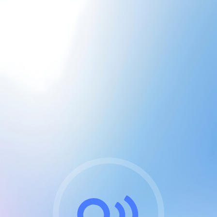
CGU & cookies
J'accepte les CGUs
et les cookies essentiels
Pour naviguer sur notre site, vous devez lire et
respecter nos
Conditions Générales d'Utilisation
.
Nous utilisons des cookies et technologies analogues
requises pour l'affichage et les performances de
certaines publicités. Notez qu'en nous soutenant avec
un compte Premium cela vous évitera toute publicité
sur nos services et activera des fonctionnalités
exclusives !