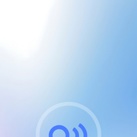
CGU & cookies
J'accepte les CGUs
et les cookies essentiels
Pour naviguer sur notre site, vous devez lire et
respecter nos
Conditions Générales d'Utilisation
.
Nous utilisons des cookies et technologies analogues
requises pour l'affichage et les performances de
certaines publicités. Notez qu'en nous soutenant avec
un compte Premium cela vous évitera toute publicité
sur nos services et activera des fonctionnalités
exclusives !