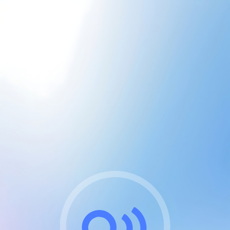
CGU & cookies
J'accepte les CGUs
et les cookies essentiels
Pour naviguer sur notre site, vous devez lire et
respecter nos
Conditions Générales d'Utilisation
.
Nous utilisons des cookies et technologies analogues
requises pour l'affichage et les performances de
certaines publicités. Notez qu'en nous soutenant avec
un compte Premium cela vous évitera toute publicité
sur nos services et activera des fonctionnalités
exclusives !