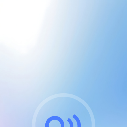
CGU & cookies
J'accepte les CGUs
et les cookies essentiels
Pour naviguer sur notre site, vous devez lire et
respecter nos
Conditions Générales d'Utilisation
.
Nous utilisons des cookies et technologies analogues
requises pour l'affichage et les performances de
certaines publicités. Notez qu'en nous soutenant avec
un compte Premium cela vous évitera toute publicité
sur nos services et activera des fonctionnalités
exclusives !