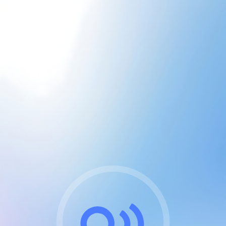
CGU & cookies
J'accepte les CGUs
et les cookies essentiels
Pour naviguer sur notre site, vous devez lire et
respecter nos
Conditions Générales d'Utilisation
.
Nous utilisons des cookies et technologies analogues
requises pour l'affichage et les performances de
certaines publicités. Notez qu'en nous soutenant avec
un compte Premium cela vous évitera toute publicité
sur nos services et activera des fonctionnalités
exclusives !