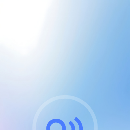
CGU & cookies
J'accepte les CGUs
et les cookies essentiels
Pour naviguer sur notre site, vous devez lire et
respecter nos
Conditions Générales d'Utilisation
.
Nous utilisons des cookies et technologies analogues
requises pour l'affichage et les performances de
certaines publicités. Notez qu'en nous soutenant avec
un compte Premium cela vous évitera toute publicité
sur nos services et activera des fonctionnalités
exclusives !